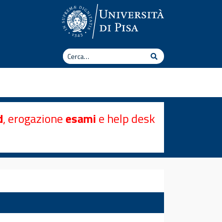
Cerca
Cerca
d
, erogazione
esami
e help desk