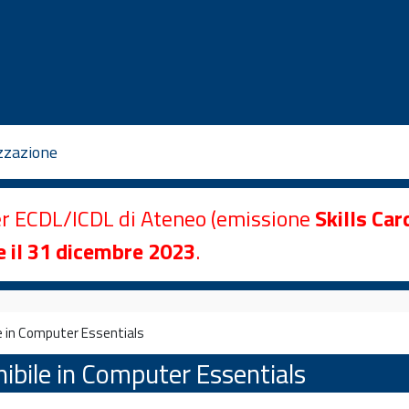
zzazione
er ECDL/ICDL di Ateneo (emissione
Skills Car
e il 31 dicembre 2023
.
e in Computer Essentials
ibile in Computer Essentials