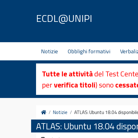
Vai al contenuto
ECDL@UNIPI
Notizie
Obblighi formativi
Verbali
Tutte le attività
del Test Cent
per
verifica titoli
) sono
cessat
Home
Notizie
ATLAS: Ubuntu 18.04 disponibil
ATLAS: Ubuntu 18.04 dispon